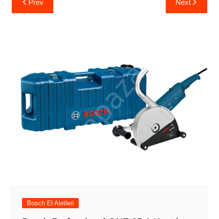
Prev
Next
gezinmesi
Bosch El Aletleri