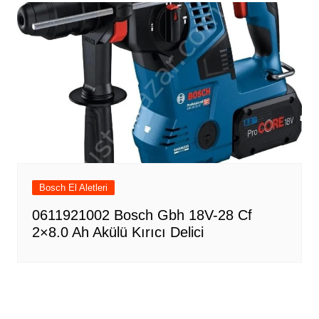
Bosch El Aletleri
0611921002 Bosch Gbh 18V-28 Cf
2×8.0 Ah Akülü Kırıcı Delici