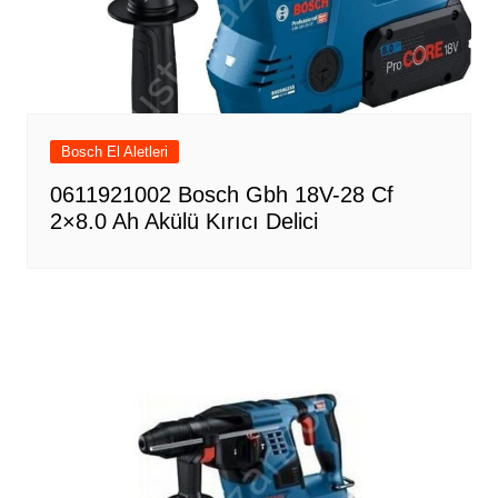
Bosch El Aletleri
0611921002 Bosch Gbh 18V-28 Cf
2×8.0 Ah Akülü Kırıcı Delici