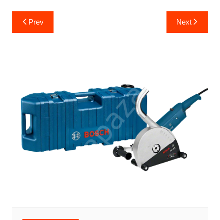
Yazı
Prev
Next
gezinmesi