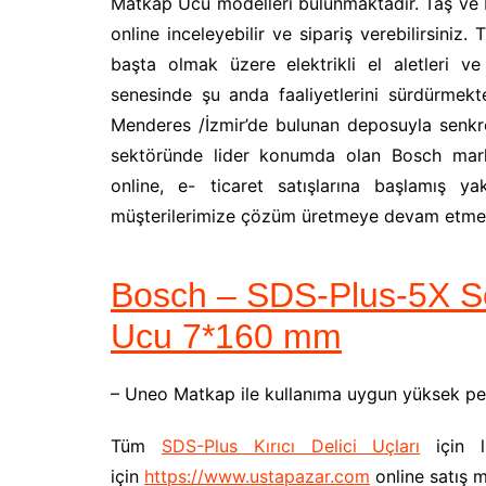
Matkap Ucu modelleri bulunmaktadır. Taş ve
online inceleyebilir ve sipariş verebilirsiniz.
başta olmak üzere elektrikli el aletleri v
senesinde şu anda faaliyetlerini sürdürmek
Menderes /İzmir’de bulunan deposuyla senkron
sektöründe lider konumda olan Bosch marka
online, e- ticaret satışlarına başlamış y
müşterilerimize çözüm üretmeye devam etmek
Bosch – SDS-Plus-5X Ser
Ucu 7*160 mm
– Uneo Matkap ile kullanıma uygun yüksek p
Tüm
SDS-Plus Kırıcı Delici Uçları
için li
için
https://www.ustapazar.com
online satış m