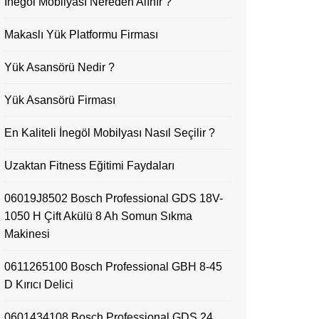
İnegöl Mobilyası Nereden Alınır ?
Makaslı Yük Platformu Firması
Yük Asansörü Nedir ?
Yük Asansörü Firması
En Kaliteli İnegöl Mobilyası Nasıl Seçilir ?
Uzaktan Fitness Eğitimi Faydaları
06019J8502 Bosch Professional GDS 18V-
1050 H Çift Akülü 8 Ah Somun Sıkma
Makinesi
0611265100 Bosch Professional GBH 8-45
D Kırıcı Delici
0601434108 Bosch Professional GDS 24