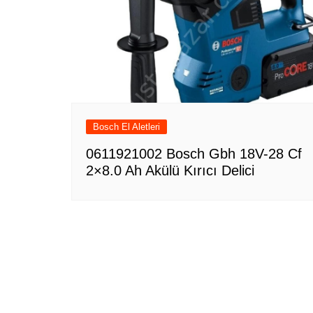
Bosch El Aletleri
0611921002 Bosch Gbh 18V-28 Cf
2×8.0 Ah Akülü Kırıcı Delici