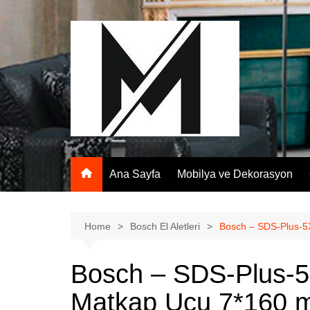
Skip
to
content
Ana Sayfa
Mobilya ve Dekorasyon
Home
Bosch El Aletleri
Bosch – SDS-Plus-5X
Bosch – SDS-Plus-5X 
Matkap Ucu 7*160