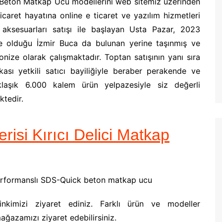
 Beton Matkap Ucu modellerini web sitemiz üzerinden
 Ticaret hayatına online e ticaret ve yazılım hizmetleri
e aksesuarları satışı ile başlayan Usta Pazar, 2023
te olduğu İzmir Buca da bulunan yerine taşınmış ve
ize olarak çalışmaktadır. Toptan satışının yanı sıra
sı yetkili satıcı bayiliğiyle beraber perakende ve
aklaşık 6.000 kalem ürün yelpazesiyle siz değerli
tedir.
isi Kırıcı Delici Matkap
erformanslı SDS-Quick beton matkap ucu
nkimizi ziyaret ediniz. Farklı ürün ve modeller
ağazamızı ziyaret edebilirsiniz.