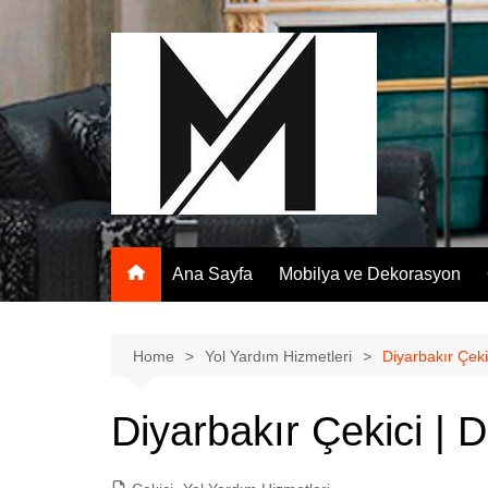
Skip
to
content
Ana Sayfa
Mobilya ve Dekorasyon
Home
Yol Yardım Hizmetleri
Diyarbakır Çeki
Diyarbakır Çekici | 