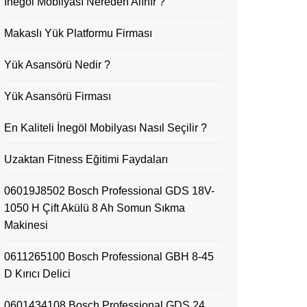
İnegöl Mobilyası Nereden Alınır ?
Makaslı Yük Platformu Firması
Yük Asansörü Nedir ?
Yük Asansörü Firması
En Kaliteli İnegöl Mobilyası Nasıl Seçilir ?
Uzaktan Fitness Eğitimi Faydaları
06019J8502 Bosch Professional GDS 18V-
1050 H Çift Akülü 8 Ah Somun Sıkma
Makinesi
0611265100 Bosch Professional GBH 8-45
D Kırıcı Delici
0601434108 Bosch Professional GDS 24