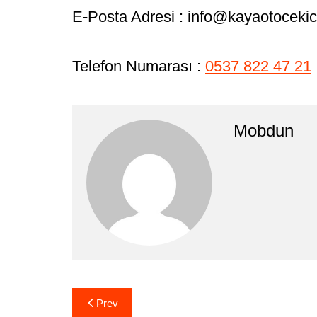
E-Posta Adresi : info@kayaotocekic
Telefon Numarası :
0537 822 47 21
Mobdun
Yazı
Prev