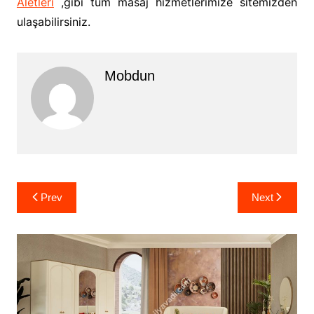
Aletleri
,gibi tüm masaj hizmetlerimize sitemizden
ulaşabilirsiniz.
Mobdun
Yazı
Prev
Next
gezinmesi