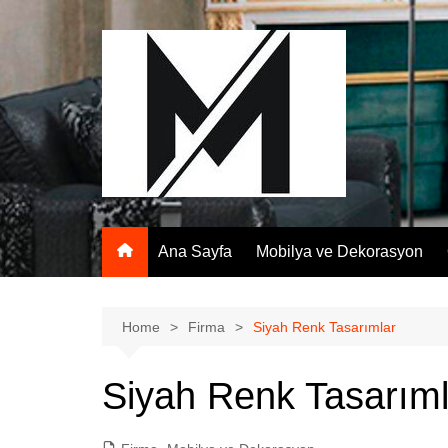
Skip
to
content
Ana Sayfa
Mobilya ve Dekorasyon
Home
Firma
Siyah Renk Tasarımlar
Siyah Renk Tasarıml