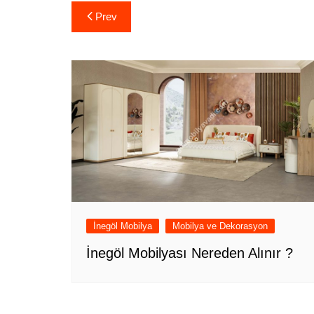
Yazı
Prev
gezinmesi
İnegöl Mobilya
Mobilya ve Dekorasyon
İnegöl Mobilyası Nereden Alınır ?