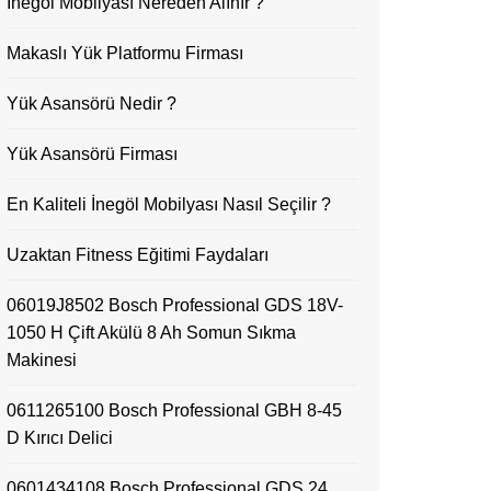
İnegöl Mobilyası Nereden Alınır ?
Makaslı Yük Platformu Firması
Yük Asansörü Nedir ?
Yük Asansörü Firması
En Kaliteli İnegöl Mobilyası Nasıl Seçilir ?
Uzaktan Fitness Eğitimi Faydaları
06019J8502 Bosch Professional GDS 18V-
1050 H Çift Akülü 8 Ah Somun Sıkma
Makinesi
0611265100 Bosch Professional GBH 8-45
D Kırıcı Delici
0601434108 Bosch Professional GDS 24