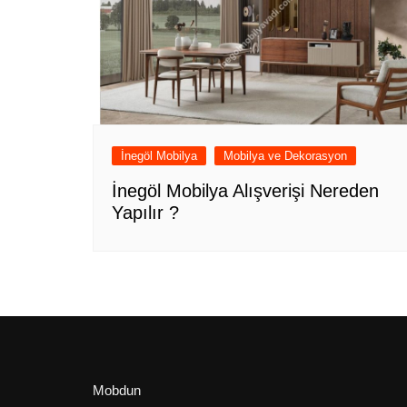
İnegöl Mobilya
Mobilya ve Dekorasyon
İnegöl Mobilya Alışverişi Nereden
Yapılır ?
Mobdun