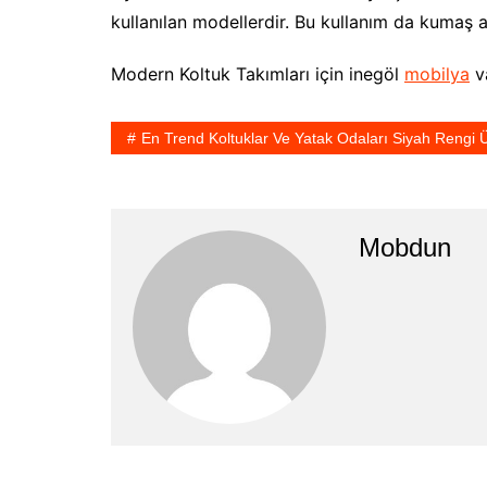
kullanılan modellerdir. Bu kullanım da kumaş 
Modern Koltuk Takımları için inegöl
mobilya
va
En Trend Koltuklar Ve Yatak Odaları Siyah Rengi 
Mobdun