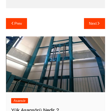
Yazı
Prev
Next
gezinmesi
Asansör
Yük Asansörü Nedir ?