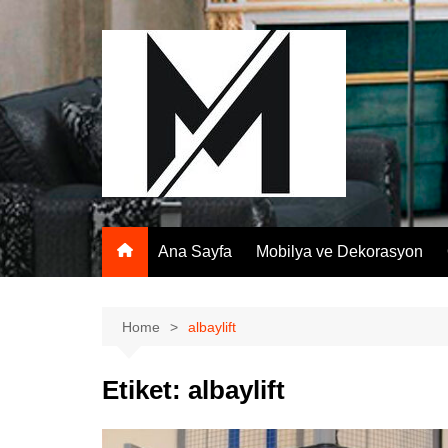
Skip
to
content
Ana Sayfa
Mobilya ve Dekorasyon
Home
albaylift
Etiket:
albaylift