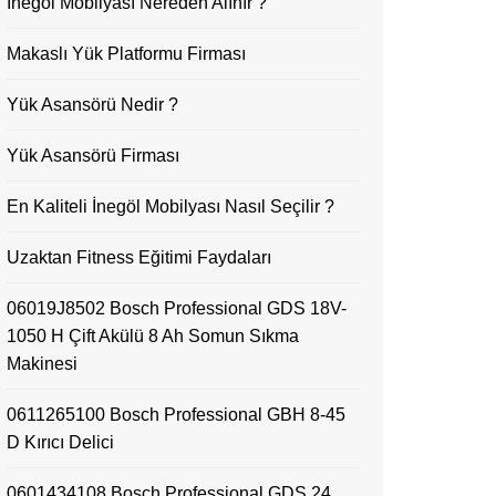
İnegöl Mobilyası Nereden Alınır ?
Makaslı Yük Platformu Firması
Yük Asansörü Nedir ?
Yük Asansörü Firması
En Kaliteli İnegöl Mobilyası Nasıl Seçilir ?
Uzaktan Fitness Eğitimi Faydaları
06019J8502 Bosch Professional GDS 18V-
1050 H Çift Akülü 8 Ah Somun Sıkma
Makinesi
0611265100 Bosch Professional GBH 8-45
D Kırıcı Delici
0601434108 Bosch Professional GDS 24