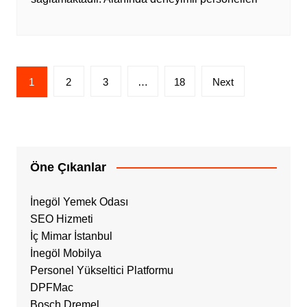
Yazı
1
2
3
…
18
Next
sayfalandırması
Öne Çıkanlar
İnegöl Yemek Odası
SEO Hizmeti
İç Mimar İstanbul
İnegöl Mobilya
Personel Yükseltici Platformu
DPFMac
Bosch Dremel