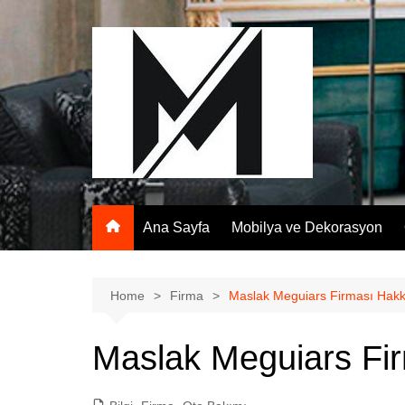
Skip
to
content
Ana Sayfa
Mobilya ve Dekorasyon
Home
Firma
Maslak Meguiars Firması Hak
Maslak Meguiars Fi