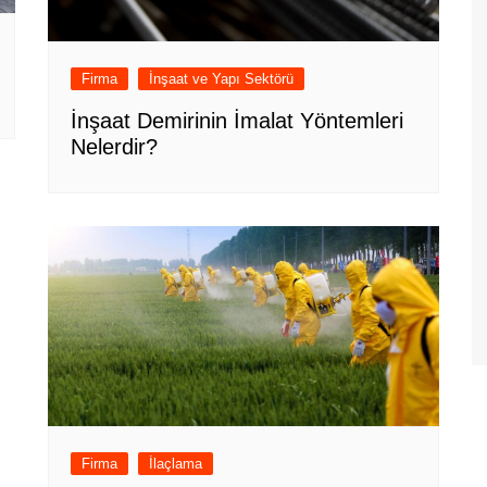
Firma
İnşaat ve Yapı Sektörü
İnşaat Demirinin İmalat Yöntemleri
Nelerdir?
Firma
İlaçlama