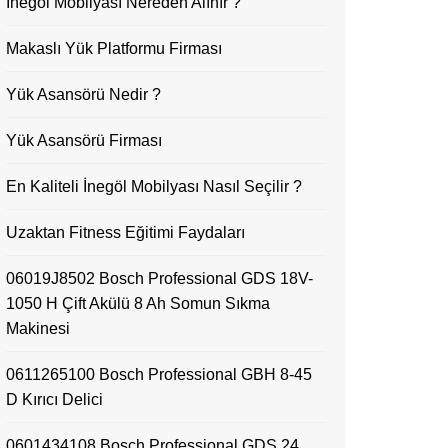
İnegöl Mobilyası Nereden Alınır ?
Makaslı Yük Platformu Firması
Yük Asansörü Nedir ?
Yük Asansörü Firması
En Kaliteli İnegöl Mobilyası Nasıl Seçilir ?
Uzaktan Fitness Eğitimi Faydaları
06019J8502 Bosch Professional GDS 18V-
1050 H Çift Akülü 8 Ah Somun Sıkma
Makinesi
0611265100 Bosch Professional GBH 8-45
D Kırıcı Delici
0601434108 Bosch Professional GDS 24