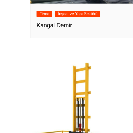
Firma
İnşaat ve Yapı Sektörü
Kangal Demir