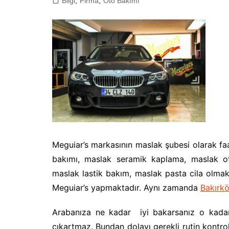
Bilgi
,
Firma
,
Oto Bakımı
Meguiar’s markasının maslak şubesi olarak fa
bakımı, maslak seramik kaplama, maslak ot
maslak lastik bakım, maslak pasta cila olma
Meguiar’s yapmaktadır. Aynı zamanda
Bakırk
Arabanıza ne kadar iyi bakarsanız o kadar 
çıkartmaz. Bundan dolayı gerekli rutin kontrol