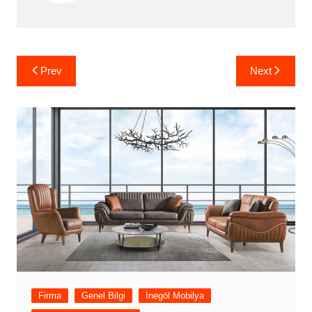
Yazı
Prev
Next
gezinmesi
Firma
Genel Bilgi
İnegöl Mobilya