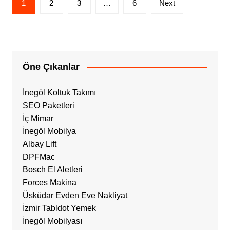
1
2
3
…
6
Next
sayfalandırması
Öne Çıkanlar
İnegöl Koltuk Takımı
SEO Paketleri
İç Mimar
İnegöl Mobilya
Albay Lift
DPFMac
Bosch El Aletleri
Forces Makina
Üsküdar Evden Eve Nakliyat
İzmir Tabldot Yemek
İnegöl Mobilyası