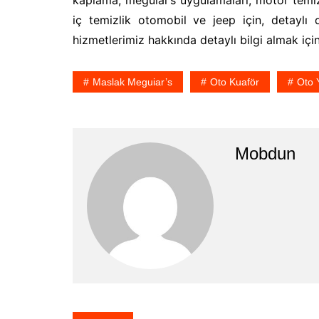
kaplama, meguiar’s uygulamaları; motor temizl
iç temizlik otomobil ve jeep için, detayl
hizmetlerimiz hakkında detaylı bilgi almak için 
Maslak Meguiar’s
Oto Kuaför
Oto 
Mobdun