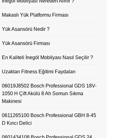
İnegöl Mobilyası Nereden Alınır ?
Makaslı Yük Platformu Firması
Yük Asansörü Nedir ?
Yük Asansörü Firması
En Kaliteli İnegöl Mobilyası Nasıl Seçilir ?
Uzaktan Fitness Eğitimi Faydaları
06019J8502 Bosch Professional GDS 18V-
1050 H Çift Akülü 8 Ah Somun Sıkma
Makinesi
0611265100 Bosch Professional GBH 8-45
D Kırıcı Delici
0601434108 Bosch Professional GDS 24