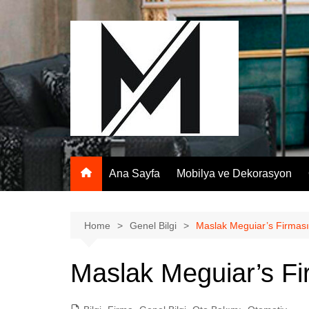
Skip
to
content
Ana Sayfa
Mobilya ve Dekorasyon
Home
Genel Bilgi
Maslak Meguiar’s Firması
Maslak Meguiar’s Fi