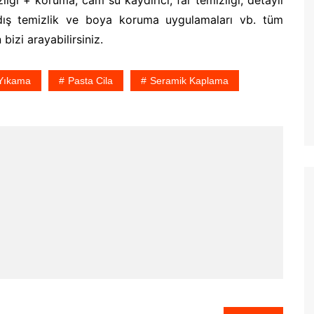
iği + koruma, cam su kaydırıcı, far temizliği, detaylı
ı dış temizlik ve boya koruma uygulamaları vb. tüm
bizi arayabilirsiniz.
Yıkama
Pasta Cila
Seramik Kaplama