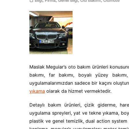
Bilgi
,
Firma
,
Genel Bilgi
,
Oto Bakımı
,
Otomotiv
Maslak Meguiar’s oto bakım ürünleri konusunda
bakımı, far bakımı, boyalı yüzey bakımı
uygulamalarımızdan sadece bir kaçını oluşt
yıkama
olarak da hizmet vermektedir.
Detaylı bakım ürünleri, çizik giderme, har
uygulama spreyleri, yat ve tekne yıkama, boya
plastik ve genel temizlik, dual action system