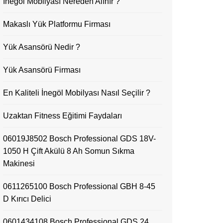
İnegöl Mobilyası Nereden Alınır ?
Makaslı Yük Platformu Firması
Yük Asansörü Nedir ?
Yük Asansörü Firması
En Kaliteli İnegöl Mobilyası Nasıl Seçilir ?
Uzaktan Fitness Eğitimi Faydaları
06019J8502 Bosch Professional GDS 18V-
1050 H Çift Akülü 8 Ah Somun Sıkma
Makinesi
0611265100 Bosch Professional GBH 8-45
D Kırıcı Delici
0601434108 Bosch Professional GDS 24