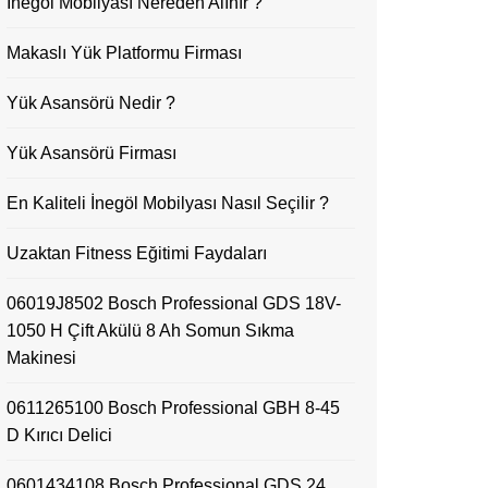
İnegöl Mobilyası Nereden Alınır ?
Makaslı Yük Platformu Firması
Yük Asansörü Nedir ?
Yük Asansörü Firması
En Kaliteli İnegöl Mobilyası Nasıl Seçilir ?
Uzaktan Fitness Eğitimi Faydaları
06019J8502 Bosch Professional GDS 18V-
1050 H Çift Akülü 8 Ah Somun Sıkma
Makinesi
0611265100 Bosch Professional GBH 8-45
D Kırıcı Delici
0601434108 Bosch Professional GDS 24