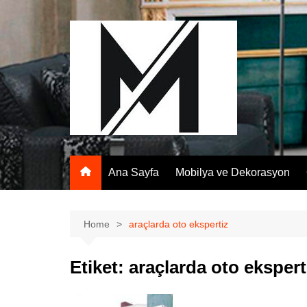
Skip
to
content
Ana Sayfa
Mobilya ve Dekorasyon
Home
araçlarda oto ekspertiz
Etiket:
araçlarda oto ekspert