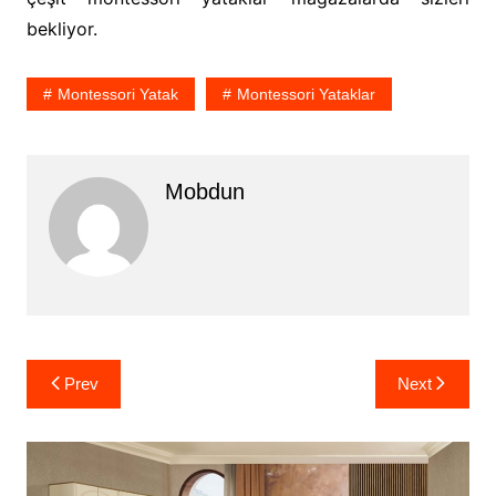
bekliyor.
Montessori Yatak
Montessori Yataklar
Mobdun
Yazı
Prev
Next
gezinmesi