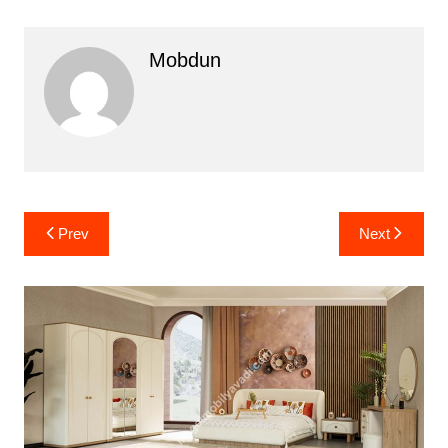
Mobdun
Yazı
Prev
Next
gezinmesi