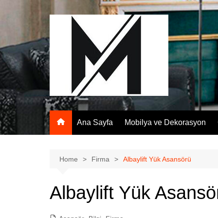
Skip
to
content
Ana Sayfa
Mobilya ve Dekorasyon
Home
Firma
Albaylift Yük Asansörü
Albaylift Yük Asansö