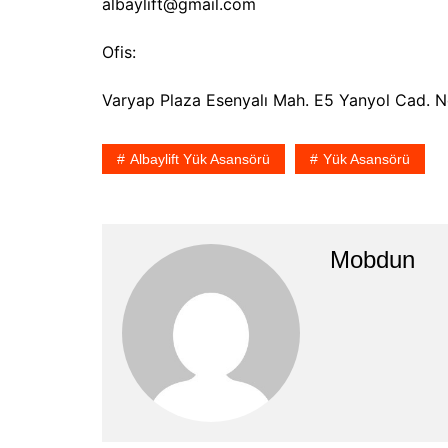
albaylift@gmail.com
Ofis:
Varyap Plaza Esenyalı Mah. E5 Yanyol Cad. 
Albaylift Yük Asansörü
Yük Asansörü
Mobdun