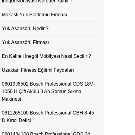
İnegöl Mobilyası Nereden Alınır ?
Makaslı Yük Platformu Firması
Yük Asansörü Nedir ?
Yük Asansörü Firması
En Kaliteli İnegöl Mobilyası Nasıl Seçilir ?
Uzaktan Fitness Eğitimi Faydaları
06019J8502 Bosch Professional GDS 18V-
1050 H Çift Akülü 8 Ah Somun Sıkma
Makinesi
0611265100 Bosch Professional GBH 8-45
D Kırıcı Delici
0601434108 Bosch Professional GDS 24