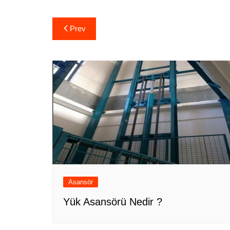
Yazı
Prev
gezinmesi
Asansör
Yük Asansörü Nedir ?