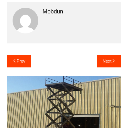
Mobdun
Yazı
Prev
Next
gezinmesi