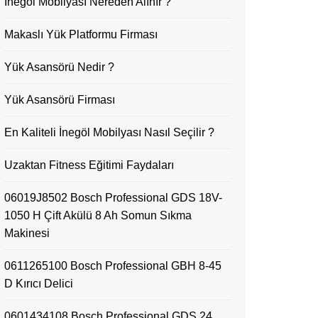
İnegöl Mobilyası Nereden Alınır ?
Makaslı Yük Platformu Firması
Yük Asansörü Nedir ?
Yük Asansörü Firması
En Kaliteli İnegöl Mobilyası Nasıl Seçilir ?
Uzaktan Fitness Eğitimi Faydaları
06019J8502 Bosch Professional GDS 18V-
1050 H Çift Akülü 8 Ah Somun Sıkma
Makinesi
0611265100 Bosch Professional GBH 8-45
D Kırıcı Delici
0601434108 Bosch Professional GDS 24