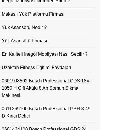
İnegöl Mobilyası Nereden Alınır ?
Makaslı Yük Platformu Firması
Yük Asansörü Nedir ?
Yük Asansörü Firması
En Kaliteli İnegöl Mobilyası Nasıl Seçilir ?
Uzaktan Fitness Eğitimi Faydaları
06019J8502 Bosch Professional GDS 18V-
1050 H Çift Akülü 8 Ah Somun Sıkma
Makinesi
0611265100 Bosch Professional GBH 8-45
D Kırıcı Delici
0601434108 Bosch Professional GDS 24