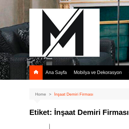
Skip
to
content
Ana Sayfa
Mobilya ve Dekorasyon
Home
İnşaat Demiri Firması
Etiket:
İnşaat Demiri Firması