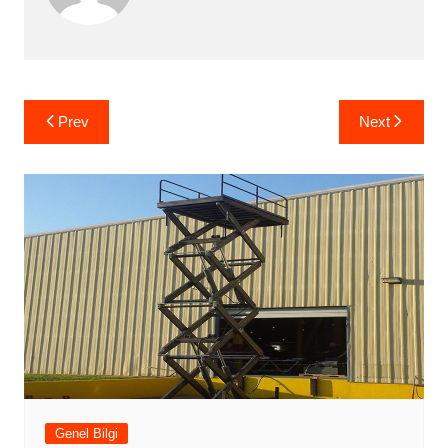
Yazı
Prev
Next
gezinmesi
Genel Bilgi