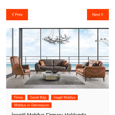
Yazı
Prev
Next
gezinmesi
Firma
Genel Bilgi
İnegöl Mobilya
Mobilya ve Dekorasyon