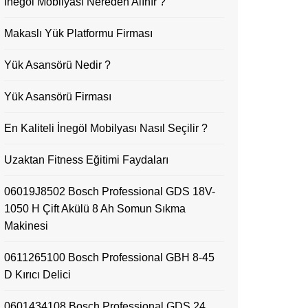
İnegöl Mobilyası Nereden Alınır ?
Makaslı Yük Platformu Firması
Yük Asansörü Nedir ?
Yük Asansörü Firması
En Kaliteli İnegöl Mobilyası Nasıl Seçilir ?
Uzaktan Fitness Eğitimi Faydaları
06019J8502 Bosch Professional GDS 18V-
1050 H Çift Akülü 8 Ah Somun Sıkma
Makinesi
0611265100 Bosch Professional GBH 8-45
D Kırıcı Delici
0601434108 Bosch Professional GDS 24