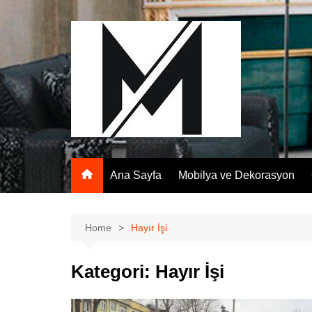
Skip
to
content
Ana Sayfa
Mobilya ve Dekorasyon
Home
Hayır İşi
Kategori:
Hayır İşi