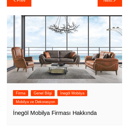
Prev
Next
gezinmesi
Firma
Genel Bilgi
İnegöl Mobilya
Mobilya ve Dekorasyon
İnegöl Mobilya Firması Hakkında