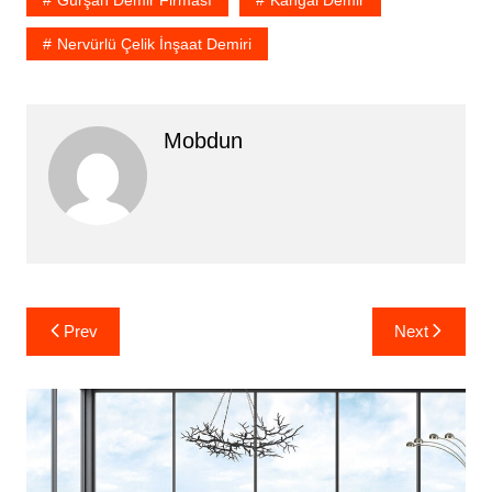
Gürşah Demir Firması
Kangal Demir
Nervürlü Çelik İnşaat Demiri
Mobdun
Yazı
Prev
Next
gezinmesi