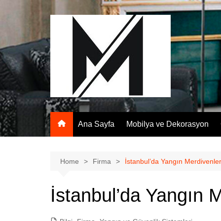
Skip
to
content
Ana Sayfa
Mobilya ve Dekorasyon
Home
Firma
İstanbul’da Yangın Merdivenler
İstanbul’da Yangın M