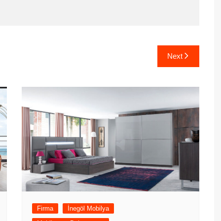
Next
Firma
İnegöl Mobilya