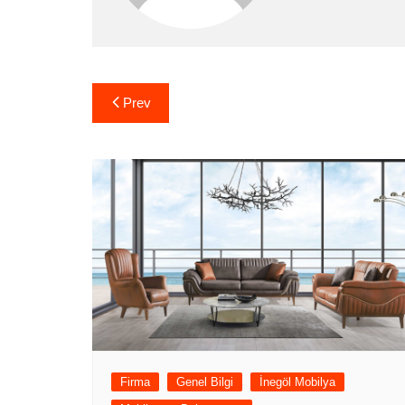
Yazı
Prev
gezinmesi
Firma
Genel Bilgi
İnegöl Mobilya