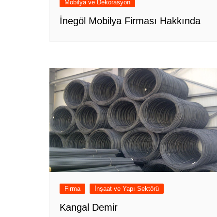
Mobilya ve Dekorasyon
İnegöl Mobilya Firması Hakkında
Firma
İnşaat ve Yapı Sektörü
Kangal Demir