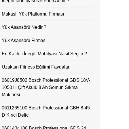
İnegöl Mobilyası Nereden Alınır ?
Makaslı Yük Platformu Firması
Yük Asansörü Nedir ?
Yük Asansörü Firması
En Kaliteli İnegöl Mobilyası Nasıl Seçilir ?
Uzaktan Fitness Eğitimi Faydaları
06019J8502 Bosch Professional GDS 18V-
1050 H Çift Akülü 8 Ah Somun Sıkma
Makinesi
0611265100 Bosch Professional GBH 8-45
D Kırıcı Delici
0601434108 Bosch Professional GDS 24