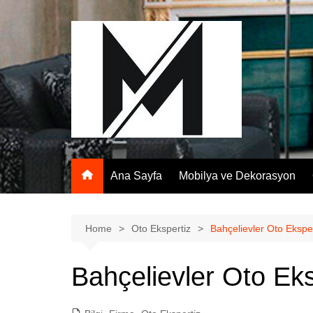
Skip
to
content
Ana Sayfa
Mobilya ve Dekorasyon
Home
Oto Ekspertiz
Bahçelievler Oto Ekspe
Bahçelievler Oto Eks