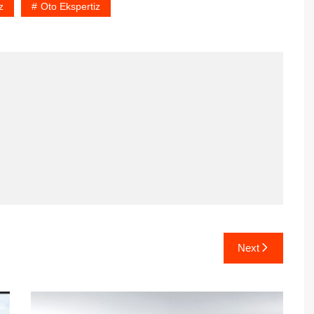
z
Oto Ekspertiz
Next