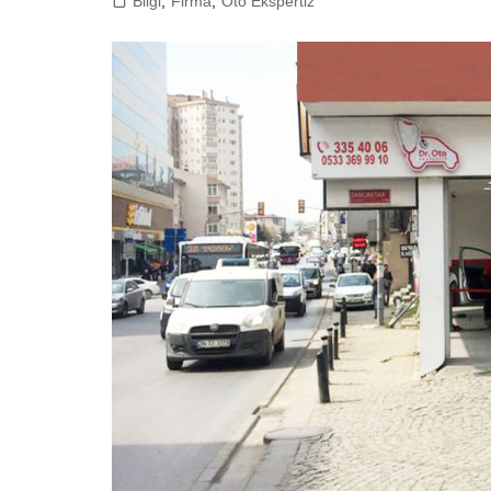
Bilgi
,
Firma
,
Oto Ekspertiz