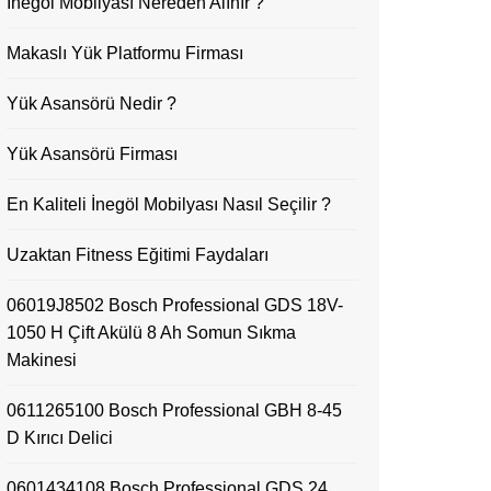
İnegöl Mobilyası Nereden Alınır ?
Makaslı Yük Platformu Firması
Yük Asansörü Nedir ?
Yük Asansörü Firması
En Kaliteli İnegöl Mobilyası Nasıl Seçilir ?
Uzaktan Fitness Eğitimi Faydaları
06019J8502 Bosch Professional GDS 18V-
1050 H Çift Akülü 8 Ah Somun Sıkma
Makinesi
0611265100 Bosch Professional GBH 8-45
D Kırıcı Delici
0601434108 Bosch Professional GDS 24