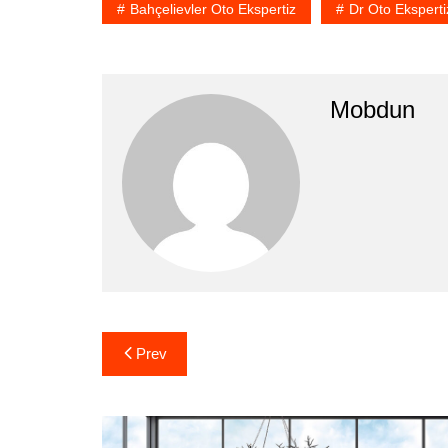
Bahçelievler Oto Ekspertiz
Dr Oto Eksperti
Mobdun
Yazı
Prev
gezinmesi