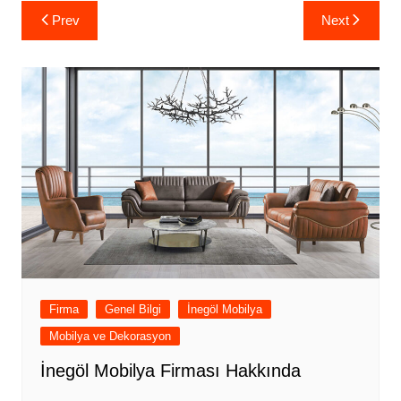
Yazı
Prev
Next
gezinmesi
Firma
Genel Bilgi
İnegöl Mobilya
Mobilya ve Dekorasyon
İnegöl Mobilya Firması Hakkında