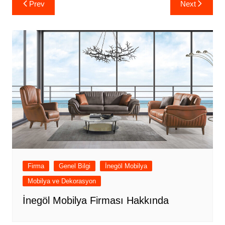
Yazı
Prev
Next
gezinmesi
Firma
Genel Bilgi
İnegöl Mobilya
Mobilya ve Dekorasyon
İnegöl Mobilya Firması Hakkında