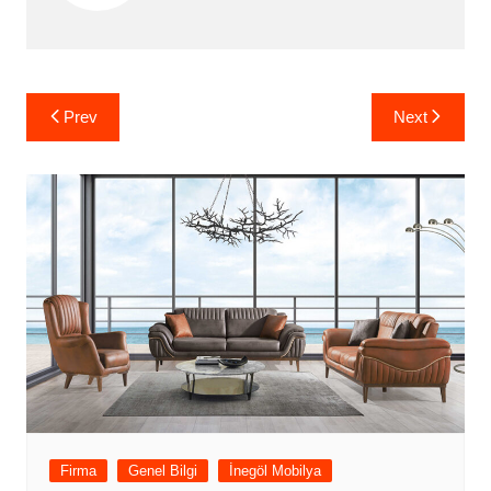
Yazı
Prev
Next
gezinmesi
Firma
Genel Bilgi
İnegöl Mobilya