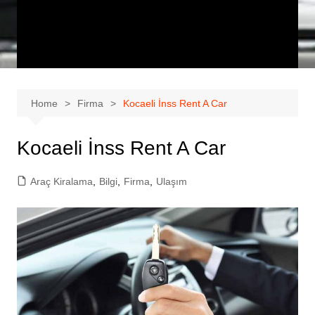
Home
Firma
Kocaeli İnss Rent A Car
Kocaeli İnss Rent A Car
Araç Kiralama
,
Bilgi
,
Firma
,
Ulaşım