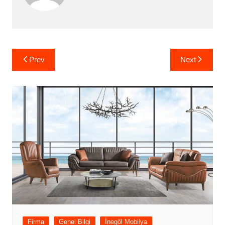
Yazı
Prev
Next
gezinmesi
Firma
Genel Bilgi
İnegöl Mobilya