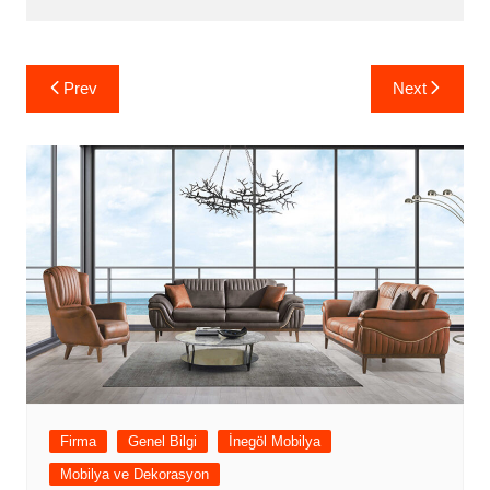
Yazı
Prev
Next
gezinmesi
Firma
Genel Bilgi
İnegöl Mobilya
Mobilya ve Dekorasyon